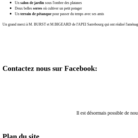
Un
salon de jardin
sous l'ombre des platanes
Deux belles
serres
où cultiver un petit potager
Un
terrain de pétanque
pour passer du temps avec ses amis
Un grand merci à
M. BURST et M.BIGEARD de l'APEI Sarrebourg qui ont réalisé l'a
ménag
Contactez nous sur Facebook:
Il est désormais possible de no
Plan du site