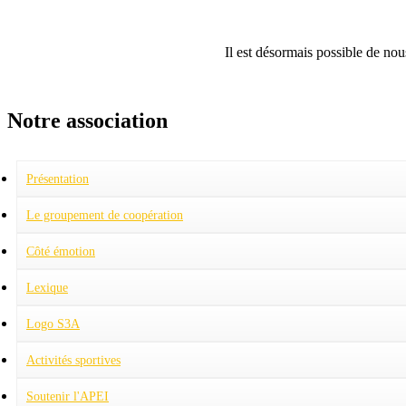
Il est désormais possible de no
Notre association
Présentation
Projet associatif
Charte pour la dignité des personnes handicapées mentales
Le groupement de coopération
Fonctionnement
Pôles
Le conseil d'administration
Présentation
Côté émotion
Quand le destin choisit... les bénévoles
Quand le destin nous joue des tours
Lexique
Logo S3A
Activités sportives
Football
Judo
Soutenir l'APEI