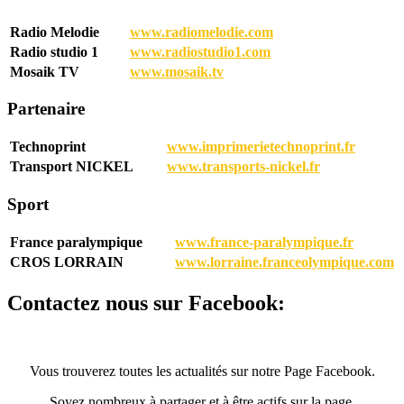
Radio Melodie
www.radiomelodie.com
Radio studio 1
www.radiostudio1.com
Mosaik TV
www.mosaik.tv
Partenaire
Technoprint
www.imprimerietechnoprint.fr
Transport NICKEL
www.transports-nickel.fr
Sport
France paralympique
www.france-paralympique.fr
CROS LORRAIN
www.lorraine.franceolympique.com
Contactez nous sur Facebook:
Vous trouverez toutes les actualités sur notre Page Facebook.
Soyez nombreux à partager et à être actifs sur la page.