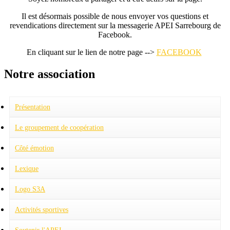
Il est désormais possible de nous envoyer vos questions et
revendications directement sur la messagerie APEI Sarrebourg de
Facebook.
En cliquant sur le lien de notre page -->
FACEBOOK
Notre association
Présentation
Projet associatif
Charte pour la dignité des personnes handicapées mentales
Le groupement de coopération
Fonctionnement
Pôles
Le conseil d'administration
Présentation
Côté émotion
Quand le destin choisit... les bénévoles
Quand le destin nous joue des tours
Lexique
Logo S3A
Activités sportives
Football
Judo