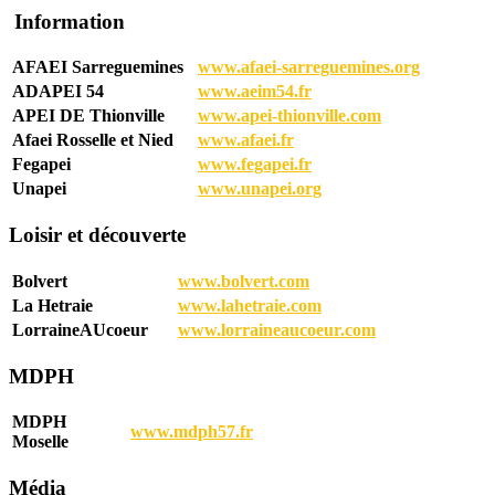
Information
AFAEI Sarreguemines
www.afaei-sarreguemines.org
ADAPEI 54
www.aeim54.fr
APEI DE Thionville
www.apei-thionville.com
Afaei Rosselle et Nied
www.afaei.fr
Fegapei
www.fegapei.fr
Unapei
www.unapei.org
Loisir et découverte
Bolvert
www.bolvert.com
La Hetraie
www.lahetraie.com
LorraineAUcoeur
www.lorraineaucoeur.com
MDPH
MDPH
www.mdph57.fr
Moselle
Média