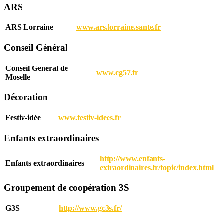
ARS
ARS Lorraine
www.ars.lorraine.sante.fr
Conseil Général
Conseil Général de
www.cg57.fr
Moselle
Décoration
Festiv-idée
www.festiv-idees.fr
Enfants extraordinaires
http://www.enfants-
Enfants extraordinaires
extraordinaires.fr/topic/index.html
Groupement de coopération 3S
G3S
http://www.gc3s.fr/