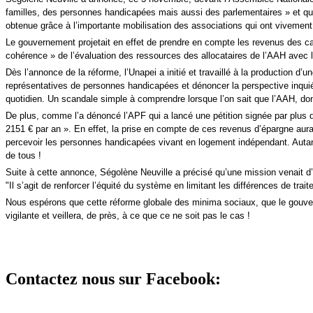
familles, des personnes handicapées mais aussi des parlementaires » et qu’
obtenue grâce à l’importante mobilisation des associations qui ont vivement 
Le gouvernement projetait en effet de prendre en compte les revenus des capi
cohérence » de l’évaluation des ressources des allocataires de l’AAH avec 
Dès l’annonce de la réforme, l’Unapei a initié et travaillé à la production d’u
représentatives de personnes handicapées et dénoncer la perspective inquiét
quotidien. Un scandale simple à comprendre lorsque l’on sait que l’AAH, don
De plus, comme l’a dénoncé l’APF qui a lancé une pétition signée par plus 
2151 € par an ». En effet, la prise en compte de ces revenus d’épargne aura
percevoir les personnes handicapées vivant en logement indépendant. Au
de tous !
Suite à cette annonce, Ségolène Neuville a précisé qu’une mission venait d’ê
"Il s’agit de renforcer l’équité du système en limitant les différences de t
Nous espérons que cette réforme globale des minima sociaux, que le gouvern
vigilante et veillera, de près, à ce que ce ne soit pas le cas !
Contactez nous sur Facebook: