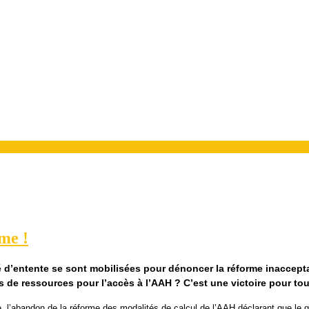
me !
ité d’entente se sont mobilisées pour dénoncer la réforme inaccep
s de ressources pour l’accès à l’AAH ? C’est une victoire pour t
 l’abandon de la réforme des modalités de calcul de l’AAH déclarant que le 