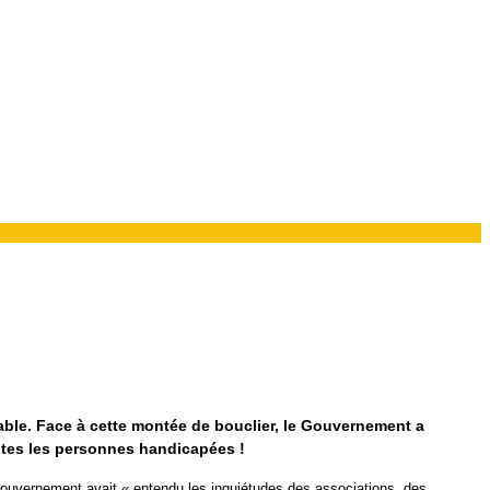
table. Face à cette montée de bouclier, le Gouvernement a
outes les personnes handicapées !
gouvernement avait « entendu les inquiétudes des associations, des