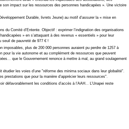
 de son impact sur les ressources des personnes handicapées ». Une victoire
 Développement Durable, livrets Jeune) au motif d’assurer la « mise en
 du Comité d’Entente. Objectif : exprimer l’indignation des organisations
s handicapées » en s’attaquant à des revenus « essentiels » pour leur
u seuil de pauvreté de 977 € !
 non imposables, plus de 200 000 personnes auraient pu perdre de 1257 à
ation pour la vie autonome et au complément de ressources que peuvent
apées… que le Gouvernement renonce à mettre à mal, au grand soulagement
t étudier les voies d’une "réforme des minima sociaux dans leur globalité".
des prestations que pour la manière d’apprécier leurs ressources".
ir défavorablement les conditions d’accès à l’AAH... L’Unapei reste