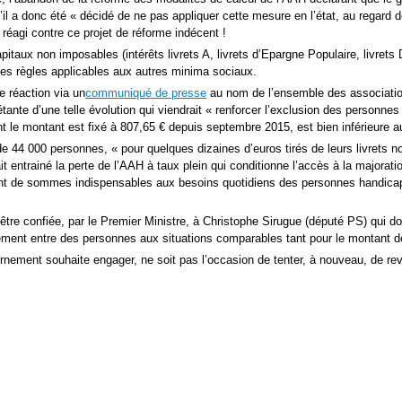
il a donc été « décidé de ne pas appliquer cette mesure en l’état, au regard
réagi contre ce projet de réforme indécent !
taux non imposables (intérêts livrets A, livrets d’Epargne Populaire, livrets
les règles applicables aux autres minima sociaux.
ne réaction via un
communiqué de presse
au nom de l’ensemble des associations
ante d’une telle évolution qui viendrait « renforcer l’exclusion des personne
t le montant est fixé à 807,65 € depuis septembre 2015, est bien inférieure a
de 44 000 personnes, « pour quelques dizaines d’euros tirés de leurs livrets
it entrainé la perte de l’AAH à taux plein qui conditionne l’accès à la major
tant de sommes indispensables aux besoins quotidiens des personnes handic
tre confiée, par le Premier Ministre, à Christophe Sirugue (député PS) qui doi
raitement entre des personnes aux situations comparables tant pour le montant 
ement souhaite engager, ne soit pas l’occasion de tenter, à nouveau, de revo