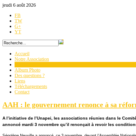
jeudi 6 août 2026
FB
TW
G+
YT
Accueil
Notre Association
Actualités
Album Photo
Des questions ?
Liens
Téléchargements
Contact
AAH : le gouvernement renonce à sa réfor
A l’initiative de l’Unapei, les associations réunies dans le Com
annoncé mardi 3 novembre qu’il renonçait à revoir les condition
Ségolène Neuville a annoncé, ce 3 novembre, devant l’Assemblée Nationale,