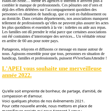
Hauts-de-Seine… Même les agences d’intérims n’arrivent plus à
combler le manque de professionnels. Ces pénuries ont d’ores et
déjà des effets délétères sur l’accompagnement quotidien des
personnes en situation de handicap, que ce soit en établissement ou
au domicile. Dans certains départements, nos associations manquent
tellement de professionnels qu’elles ne peuvent plus assurer les actes
les plus quotidiens et essentiels à la vie : toilettes ou aide aux repas.
Les familles ont dû prendre le relai parce que certaines associations
ont été contraintes d’interrompre des services... Un véritable retour
en arrière de 60 ans pour notre pays.
Partageons, relayons et diffusons ce message en masse autour de
nous. Agissons ensemble pour que tous, personnes en situation de
handicap, familles et professionnels, puissent #VivreSansAttendre !
L'APEI vous souhaite une merveilleuse
année 2022.
Qu'elle soit empreinte de bonheur, de partage, d'amitié, de 
compassion et d'amour.
Voici quelques photos de nos évènements 2021.
Pour cette nouvelle année, nous mettons en place de 
magnifiques projets qui nous tiennent à cœur :