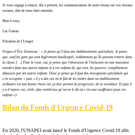
Je vous engage à relayer, dès à présent, les communications de notre réseau sur vos réseaux
sociaux, afin de nous faire entendre.
Bien à vous,
Luc Gateau
Président de l’Unapei
Propos d’Éric Zemmour : « Je pense qu’il faut des établissements spécialisés. Je pense
que, sauf les gens qui sont légèrement handicapés, évidemment qu’ils peuvent rentrer dans
la classe […] Pour le reste, oui, je pense que l'obsession de l'inclusion est une mauvaise
manière faite aux autres enfants et à ces enfants-là, qui sont, les pauvres, complètement
dépassés par les autres enfants. Donc je pense qu'il faut des enseignants spécialisés qui
s'en occupent. » puis « il y a des cas où le fait de les mettre dans un établissement
ordinaire est une bonne chose car ça leur permet de progresser, de se socialiser. Et puis il
y a d’autres cas, réels, plus nombreux qu’on ne le dit où c’est une souffrance pour ces
enfants »)
Bilan du Fonds d'Urgence Covid-19
En 2020, l'UNAPEI avait lancé le Fonds d'Urgence Covid-19 afin