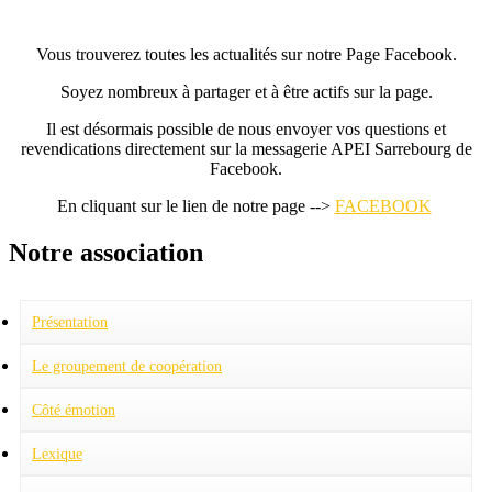
Vous trouverez toutes les actualités sur notre Page Facebook.
Soyez nombreux à partager et à être actifs sur la page.
Il est désormais possible de nous envoyer vos questions et
revendications directement sur la messagerie APEI Sarrebourg de
Facebook.
En cliquant sur le lien de notre page -->
FACEBOOK
Notre association
Présentation
Projet associatif
Charte pour la dignité des personnes handicapées mentales
Le groupement de coopération
Fonctionnement
Pôles
Le conseil d'administration
Présentation
Côté émotion
Quand le destin choisit... les bénévoles
Quand le destin nous joue des tours
Lexique