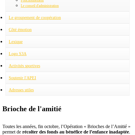
Fonctionnement
Le conseil d'administration
Le groupement de coopération
Pôles
Présentation
Côté émotion
Quand le destin choisit... les bénévoles
Quand le destin nous joue des tours
Lexique
Logo S3A
Activités sportives
Football
Judo
Soutenir l'APEI
Adresses utiles
Brioche de l'amitié
Toutes les années, fin octobre, l’Opération « Brioches de l’Amitié »
permet de
récolter des fonds au bénéfice de l’enfance inadaptée
.